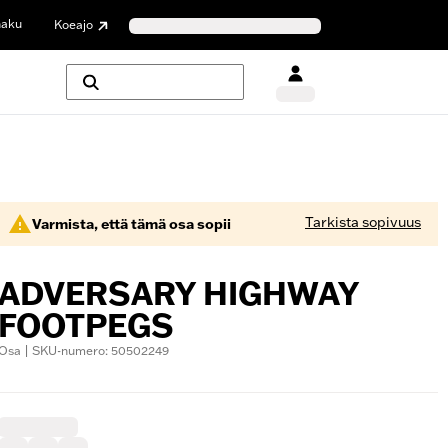
haku
Koeajo
Tarkista sopivuus
Varmista, että tämä osa sopii
ADVERSARY HIGHWAY
FOOTPEGS
Osa | SKU-numero: 50502249