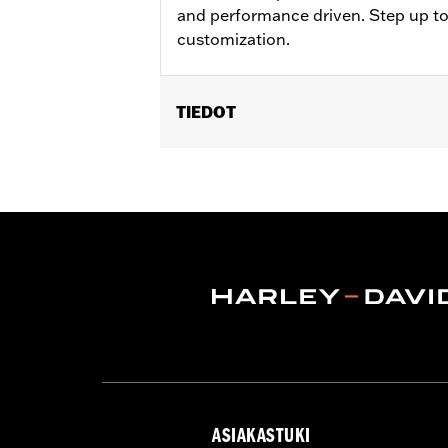
and performance driven. Step up to
customization.
TIEDOT
Fits models using highway peg mount
50500168, 50832-07A and 50964-98. D
Installation Instructions
Collection:
Adversary
Sold In Units:
Pair
In the Box:
Left and right footpegs an
ASIAKASTUKI