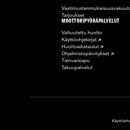
Vaatimustenmukaisuusvakuut
Tarjoukset
MOOTTORIPYÖRÄPALVELUT
Valtuutettu huolto
Käyttöohjekirjat
Huoltoaikataulut
Ohjelmistopäivitykset
Tienvarsiapu
Takuupalvelut
Käyttöeh