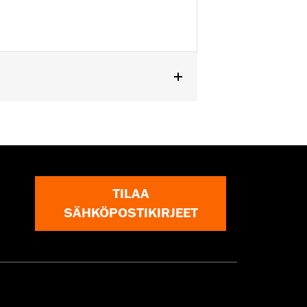
, 50829-07A, 50830-07A, 50500167,
TILAA
SÄHKÖPOSTIKIRJEET