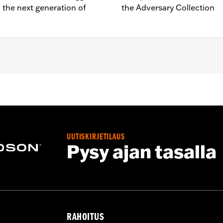
 the next generation of
the Adversary Collection
s and engine guard peg mounts P/N 50957-02C, 54234-10A
oes not fit '18-later FXDRS models.
UUTISKIRJETILAUS
d installation instructions
Pysy ajan tasalla
RAHOITUS