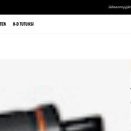
Jälleenmyyjä
TEN
H-D TUTUKSI