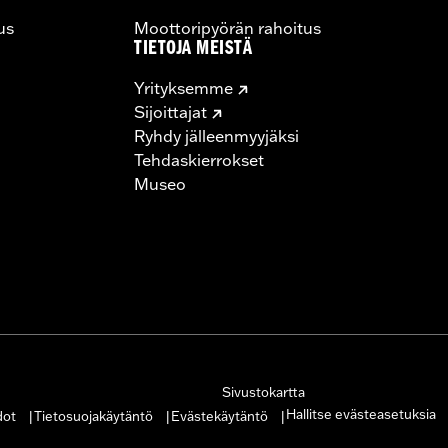
us
Moottoripyörän rahoitus
TIETOJA MEISTÄ
Yrityksemme
Sijoittajat
Ryhdy jälleenmyyjäksi
Tehdaskierrokset
Museo
Sivustokartta
Hallitse evästeasetuksia
dot
Tietosuojakäytäntö
Evästekäytäntö
|
|
|