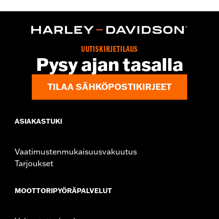
Sold In Units:
Pair
In the Box:
Guards, mounting hardware and installation
instructions
WARRANTY:
2 year limited warranty – Go to
www.h-
d.com/warranty
for full details
UUTISKIRJETILAUS
Pysy ajan tasalla
TILAA SÄHKÖPOSTIKIRJEET
ASIAKASTUKI
Vaatimustenmukaisuusvakuutus
Tarjoukset
MOOTTORIPYÖRÄPALVELUT