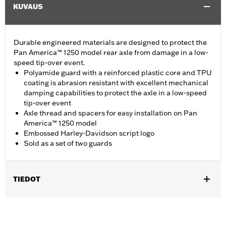
KUVAUS
Durable engineered materials are designed to protect the
Pan America™ 1250 model rear axle from damage in a low-
speed tip-over event.
Polyamide guard with a reinforced plastic core and TPU
coating is abrasion resistant with excellent mechanical
damping capabilities to protect the axle in a low-speed
tip-over event
Axle thread and spacers for easy installation on Pan
America™ 1250 model
Embossed Harley-Davidson script logo
Sold as a set of two guards
TIEDOT
Fits '21-later RA1250 and RA1250S models.
Installation Instructions