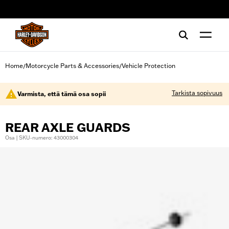
web accessibility
Home
Motorcycle Parts & Accessories
Vehicle Protection
/
/
Tarkista sopivuus
Varmista, että tämä osa sopii
REAR AXLE GUARDS
Osa | SKU-numero: 43000304