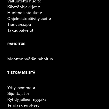
Valtuutettu huolto
Käyttöohjekirjat
Huoltoaikataulut
Ohjelmistopäivitykset
Tienvarsiapu
Takuupalvelut
RAHOITUS
Moottoripyörän rahoitus
TIETOJA MEISTÄ
Yrityksemme
Sijoittajat
Ryhdy jälleenmyyjäksi
Tehdaskierrokset