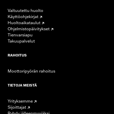
Valtuutettu huolto
Käyttöohjekirjat
Huoltoaikataulut
Ohjelmistopäivitykset
Tienvarsiapu
Takuupalvelut
RAHOITUS
Moottoripyörän rahoitus
TIETOJA MEISTÄ
Yrityksemme
Sijoittajat
Ryhdy jälleenmyyjäksi