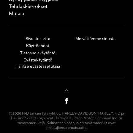
Tehdaskierrokset
Museo
Sivustokartta
Me välitämme sinusta
Käyttöehdot
Tietosuojakäytäntö
Evästekäytäntö
Hallitse evästeasetuksia
©2026 H-D tai sen tytäryhtiöt. HARLEY-DAVIDSON, HARLEY, HD ja
Bar and Shield -logo ovat Harley-Davidson Motor Company, Inc. :n
tavaramerkkejä. Kolmannen osapuolen tavaramerkit ovat
omistajiensa omaisuutta.