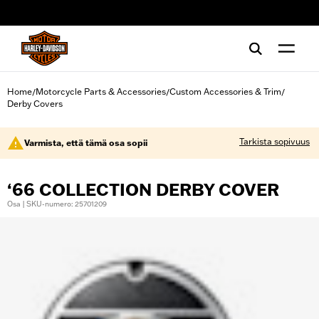
web accessibility
Home
Motorcycle Parts & Accessories
Custom Accessories & Trim
/
/
/
Derby Covers
Tarkista sopivuus
Varmista, että tämä osa sopii
‘66 COLLECTION DERBY COVER
Osa | SKU-numero: 25701209