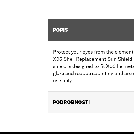
POPIS
Protect your eyes from the elements
X06 Shell Replacement Sun Shield.
shield is designed to fit X06 helmets
glare and reduce squinting and ar
use only.
PODROBNOSTI
Gender:
Men
Collection:
Genuine Motorclothes
WARRANTY:
90 day limited warranty 