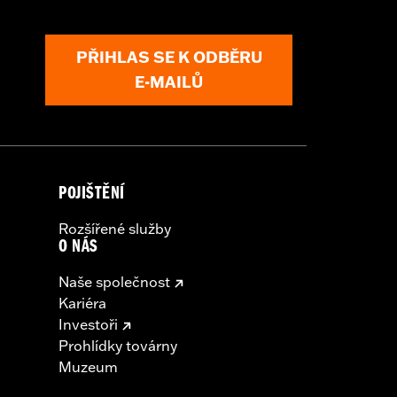
PŘIHLAS SE K ODBĚRU
E-MAILŮ
POJIŠTĚNÍ
Rozšířené služby
O NÁS
Naše společnost
Kariéra
Investoři
Prohlídky továrny
Muzeum