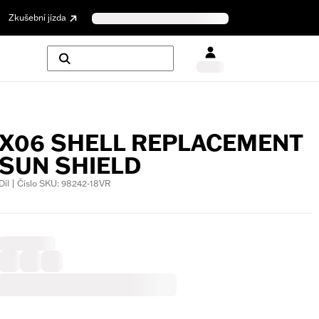
Zkušební jízda
X06 SHELL REPLACEMENT
SUN SHIELD
Díl | Číslo SKU: 98242-18VR