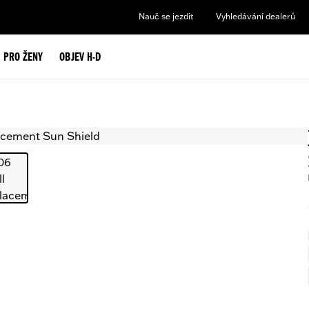
Nauč se jezdit
Vyhledávání dealerů
PRO ŽENY
OBJEV H-D