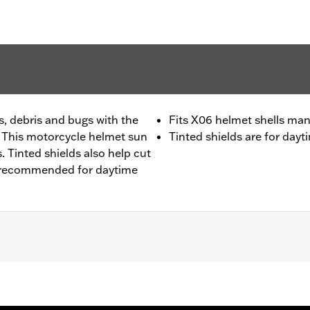
, debris and bugs with the
Fits X06 helmet shells ma
 This motorcycle helmet sun
Tinted shields are for dayt
. Tinted shields also help cut
e recommended for daytime
– Go to
www.h-d.com/warranty
for full details