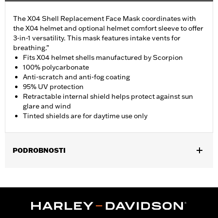
The X04 Shell Replacement Face Mask coordinates with
the X04 helmet and optional helmet comfort sleeve to offer
3-in-1 versatility. This mask features intake vents for
breathing.”
Fits X04 helmet shells manufactured by Scorpion
100% polycarbonate
Anti-scratch and anti-fog coating
95% UV protection
Retractable internal shield helps protect against sun
glare and wind
Tinted shields are for daytime use only
PODROBNOSTI
Gender:
Men
Collection:
Genuine Motorclothes
WARRANTY:
90 day limited warranty – Go to
www.h-
d.com/warranty
for full details