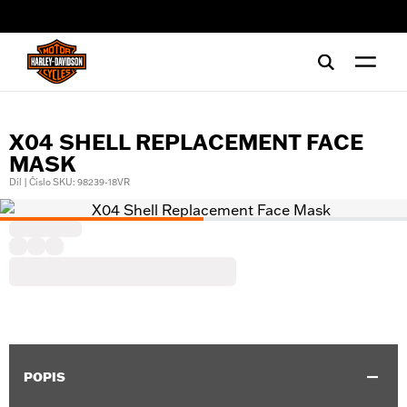
web accessibility
X04 SHELL REPLACEMENT FACE
MASK
Díl | Číslo SKU: 98239-18VR
POPIS