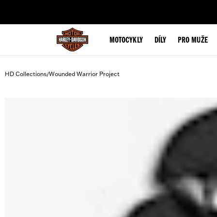
web accessibility
MOTOCYKLY
DÍLY
PRO MUŽE
HD Collections
Wounded Warrior Project
/