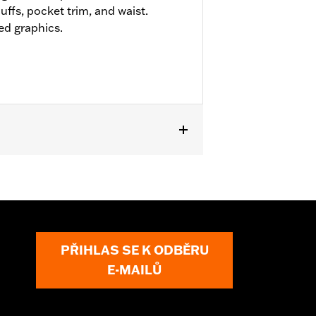
uffs, pocket trim, and waist.
ed graphics.
PŘIHLAS SE K ODBĚRU
E-MAILŮ