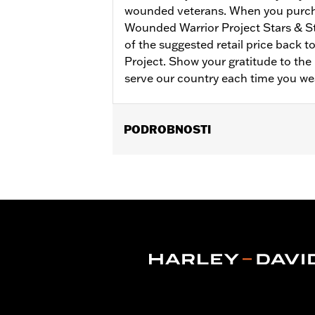
wounded veterans. When you purch
Wounded Warrior Project Stars & S
of the suggested retail price back 
Project. Show your gratitude to t
serve our country each time you we
PODROBNOSTI
Gender:
Women
Collection:
Wounded Warrior
WARRANTY:
90 day limited warranty 
Material:
Cotton
Origin:
Imported