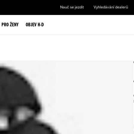
Nauč se jezdit
Vyhledávání dealerů
PRO ŽENY
OBJEV H-D