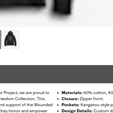
r Project, we are proud to
Materials
:
60% cotton, 40%
reedom Collection. This
Closure
:
Zipper front.
 and support of the Wounded
Pockets
:
Kangaroo-style p
 they honor and empower
Design Details
:
Custom dig