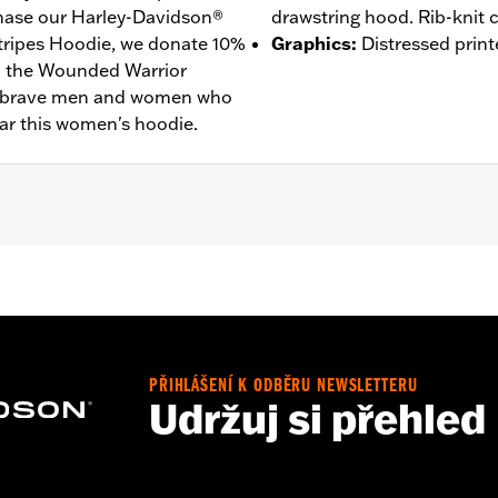
ase our Harley-Davidson®
drawstring hood. Rib-knit c
tripes Hoodie, we donate 10%
Graphics
:
Distressed print
to the Wounded Warrior
he brave men and women who
ar this women's hoodie.
– Go to
www.h-d.com/warranty
for full details
PŘIHLÁŠENÍ K ODBĚRU NEWSLETTERU
Udržuj si přehled