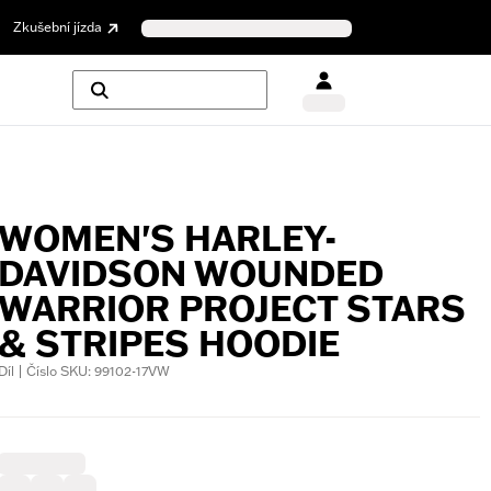
Zkušební jízda
WOMEN'S HARLEY-
DAVIDSON WOUNDED
WARRIOR PROJECT STARS
& STRIPES HOODIE
Díl | Číslo SKU: 99102-17VW