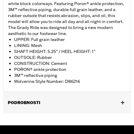
white block colorways. Featuring Poron® ankle protection,
3M™ reflective piping, durable full grain leather, and a
rubber outsole that resists abrasion, slips, and oil, this
model will allow you to ride all day and all night in comfort.
The Grady Ride was designed to bring a new modern
aesthetic to our footwear line.
UPPER: Full grain leather
LINING: Mesh
SHAFT HEIGHT: 5.25” / HEEL HEIGHT: 1”
OUTSOLE: Rubber
CONSTRUCTION: Cement
PORON® ankle protection
3M™ reflective piping
Wolverine Style Number: D86216
PODROBNOSTI
Gender:
Women
WARRANTY:
Wolverine Worldwide Manufacturer Warranty – Go
to
www.h-d.com/warranty
for full details