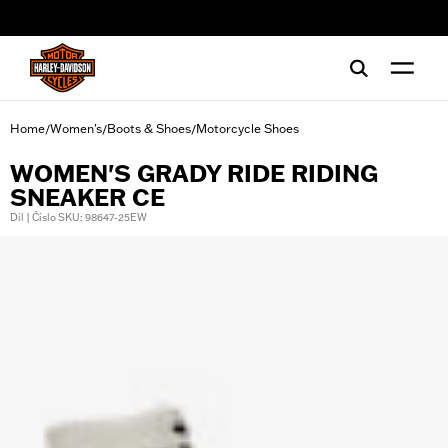
web accessibility
Home
Women's
Boots & Shoes
Motorcycle Shoes
/
/
/
WOMEN'S GRADY RIDE RIDING
SNEAKER CE
Díl | Číslo SKU: 98647-25EW