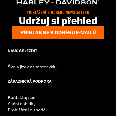
Origin:
Imported
Dimension Description:
SHAFT HEIGHT: 5.25” / HEEL HEIGHT:
PŘIHLÁŠENÍ K ODBĚRU NEWSLETTERU
1”
Udržuj si přehled
PŘIHLAS SE K ODBĚRU E-MAILŮ
NAUČ SE JEZDIT
Škola jízdy na motocyklu
ZÁKAZNICKÁ PODPORA
Kontaktuj nás
Akční nabídky
Prohlášení o shodě