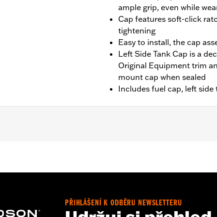
ample grip, even while wea
Cap features soft-click rat
tightening
Easy to install, the cap as
Left Side Tank Cap is a dec
Original Equipment trim and
mount cap when sealed
Includes fuel cap, left side
HC, FLHCS, FLSB, FLSL, FXLR, FXLRS and FXLRST models.
p, two trim rings and installation instructions
– Go to
www.h-d.com/warranty
for full details
PŘIHLÁŠENÍ K ODBĚRU NEWSLETTERU