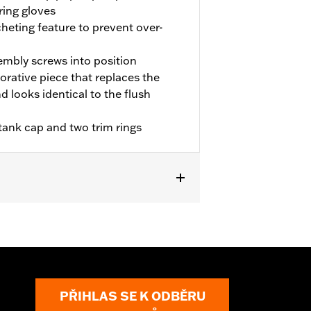
ring gloves
cheting feature to prevent over-
sembly screws into position
orative piece that replaces the
 looks identical to the flush
 tank cap and two trim rings
PŘIHLAS SE K ODBĚRU