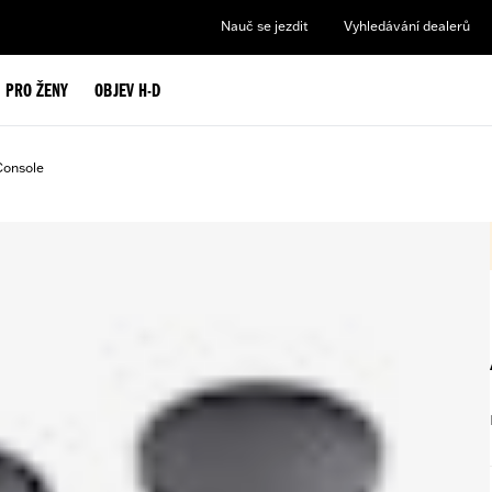
Nauč se jezdit
Vyhledávání dealerů
PRO ŽENY
OBJEV H-D
Console