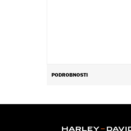
PODROBNOSTI
Fits '18-'21 FLDE, FLFB, FLFBS, FL
Installation Instructions
Sold In Units:
Each
In the Box:
Fuel cap, left side tank ca
WARRANTY:
1 year limited warranty 