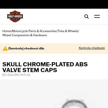
web accessibility
Home
Motorcycle Parts & Accessories
Tires & Wheels
/
/
/
Wheel Components & Hardware
Kontrola vhodnosti
Zkontroluj vhodnost dílu
SKULL CHROME-PLATED ABS
VALVE STEM CAPS
Díl | Číslo SKU: 41171-03