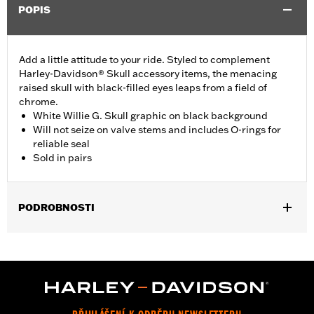
POPIS
Add a little attitude to your ride. Styled to complement
Harley-Davidson® Skull accessory items, the menacing
raised skull with black-filled eyes leaps from a field of
chrome.
White Willie G. Skull graphic on black background
Will not seize on valve stems and includes O-rings for
reliable seal
Sold in pairs
PODROBNOSTI
Universal fitment. Also fits suspension air valves.
Sold In Units:
Pair
In the Box:
2 valve stem caps
WARRANTY:
1 year limited warranty – Go to
www.h-
d.com/warranty
for full details