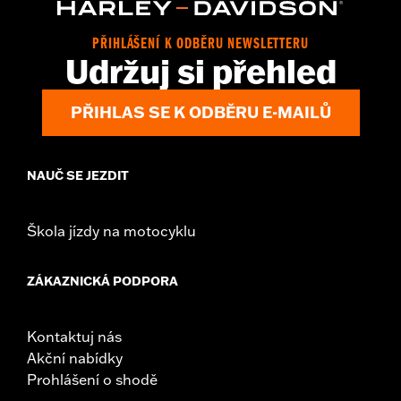
Origin:
Imported
Dimension Description:
SHAFT HEIGHT: 5.25” / HEEL HEIGHT:
PŘIHLÁŠENÍ K ODBĚRU NEWSLETTERU
1”
Udržuj si přehled
PŘIHLAS SE K ODBĚRU E-MAILŮ
NAUČ SE JEZDIT
Škola jízdy na motocyklu
ZÁKAZNICKÁ PODPORA
Kontaktuj nás
Akční nabídky
Prohlášení o shodě