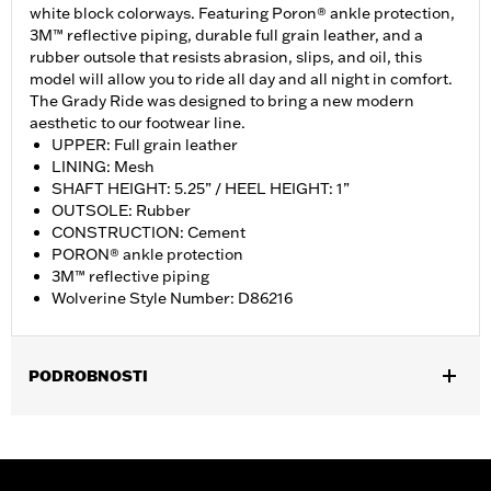
white block colorways. Featuring Poron® ankle protection,
3M™ reflective piping, durable full grain leather, and a
rubber outsole that resists abrasion, slips, and oil, this
model will allow you to ride all day and all night in comfort.
The Grady Ride was designed to bring a new modern
aesthetic to our footwear line.
UPPER: Full grain leather
LINING: Mesh
SHAFT HEIGHT: 5.25” / HEEL HEIGHT: 1”
OUTSOLE: Rubber
CONSTRUCTION: Cement
PORON® ankle protection
3M™ reflective piping
Wolverine Style Number: D86216
PODROBNOSTI
Gender:
Women
WARRANTY:
Wolverine Worldwide Manufacturer Warranty – Go
to
www.h-d.com/warranty
for full details