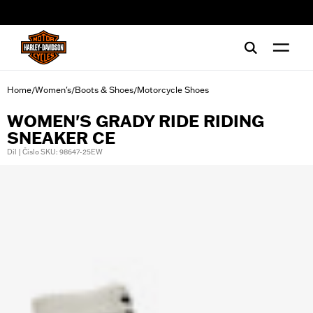
web accessibility
Home
Women's
Boots & Shoes
Motorcycle Shoes
/
/
/
WOMEN'S GRADY RIDE RIDING
SNEAKER CE
Díl | Číslo SKU: 98647-25EW