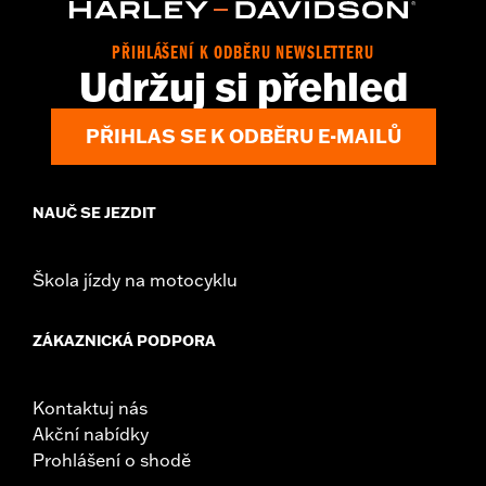
Origin:
Imported
PŘIHLÁŠENÍ K ODBĚRU NEWSLETTERU
Udržuj si přehled
PŘIHLAS SE K ODBĚRU E-MAILŮ
NAUČ SE JEZDIT
Škola jízdy na motocyklu
ZÁKAZNICKÁ PODPORA
Kontaktuj nás
Akční nabídky
Prohlášení o shodě