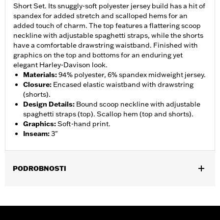
Short Set. Its snuggly-soft polyester jersey build has a hit of
spandex for added stretch and scalloped hems for an
added touch of charm. The top features a flattering scoop
neckline with adjustable spaghetti straps, while the shorts
have a comfortable drawstring waistband. Finished with
graphics on the top and bottoms for an enduring yet
elegant Harley-Davison look.
Materials
:
94% polyester, 6% spandex midweight jersey.
Closure
:
Encased elastic waistband with drawstring
(shorts).
Design Details
:
Bound scoop neckline with adjustable
spaghetti straps (top). Scallop hem (top and shorts).
Graphics
:
Soft-hand print.
Inseam
:
3"
PODROBNOSTI
Gender:
Women
WARRANTY:
2 year limited warranty – Go to
www.h-
d.com/warranty
for full details