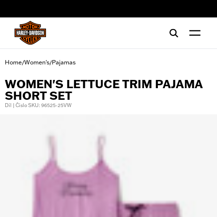
web accessibility
Home
Women's
Pajamas
/
/
WOMEN'S LETTUCE TRIM PAJAMA
SHORT SET
Díl | Číslo SKU: 96525-25VW