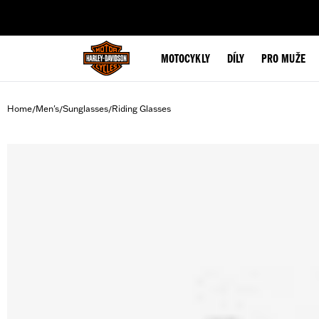
web accessibility
MOTOCYKLY
DÍLY
PRO MUŽE
Home
Men's
Sunglasses
Riding Glasses
/
/
/