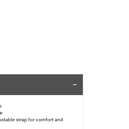
s
le
stable strap for comfort and