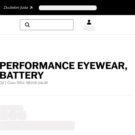
Zkušební jízda
PERFORMANCE EYEWEAR,
BATTERY
Díl | Číslo SKU: 98018-24LM