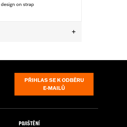
design on strap
PŘIHLAS SE K ODBĚRU
E-MAILŮ
POJIŠTĚNÍ