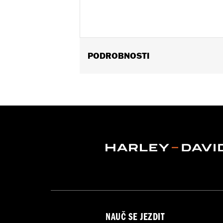
PODROBNOSTI
Gender:
Men
WARRANTY:
2 year limited warranty 
Origin:
Imported
Dimension Description:
Lens:66MM/
NAUČ SE JEZDIT