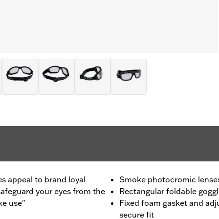
es appeal to brand loyal
Smoke photocromic lense
afeguard your eyes from the
Rectangular foldable gogg
ke use"
Fixed foam gasket and adju
secure fit