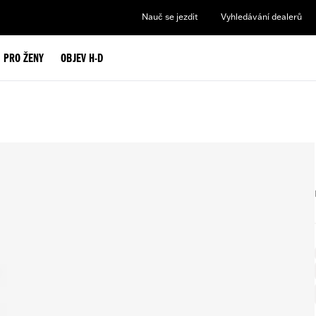
Nauč se jezdit
Vyhledávání dealerů
PRO ŽENY
OBJEV H-D