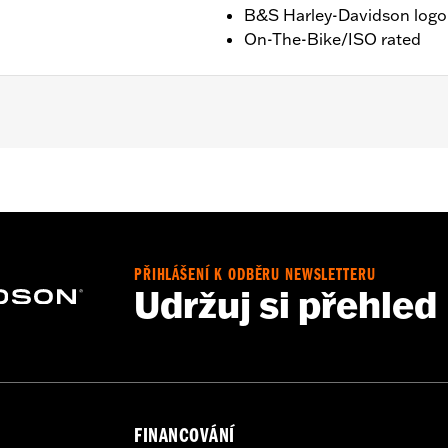
B&S Harley-Davidson logo 
On-The-Bike/ISO rated
– Go to
www.h-d.com/warranty
for full details
Bridge:18MM/Temples:00MM
PŘIHLÁŠENÍ K ODBĚRU NEWSLETTERU
Udržuj si přehled
FINANCOVÁNÍ