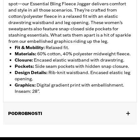
spot—our Essential Bling Fleece Jogger delivers comfort
and style in all those scenarios. They’re crafted from
cotton/polyester fleece in a relaxed fit with an elastic
drawstring waistband and leg opening. These women’s
sweatpants also feature snap-closed side pockets for
stashing essentials. What sets them apart is a hit of sparkle
from our embellished graphics riding up the leg.
Fit & Mobility
:
Relaxed fit.
Materials
:
60% cotton, 40% polyester midweight fleece.
Closure
:
Encased elastic waistband with drawstring.
Pockets
:
Side seam pockets with hidden snap closure.
Design Details
:
Rib-knit waistband. Encased elastic leg
opening.
Graphics
:
Digital gradient print with embellishment.
Inseam: 28”.
PODROBNOSTI
Gender:
Women
WARRANTY:
2 year limited warranty – Go to
www.h-