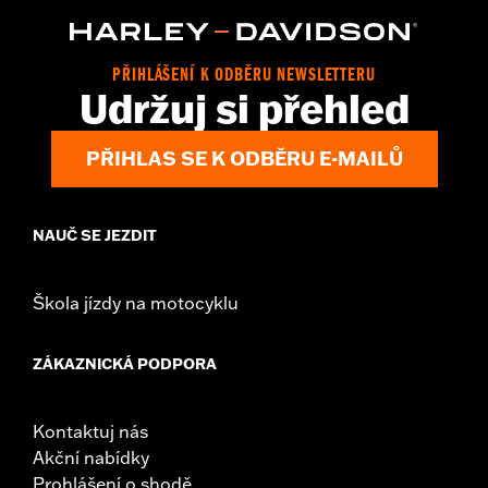
d.com/warranty
for full details
Origin:
Imported
PŘIHLÁŠENÍ K ODBĚRU NEWSLETTERU
Udržuj si přehled
PŘIHLAS SE K ODBĚRU E-MAILŮ
NAUČ SE JEZDIT
Škola jízdy na motocyklu
ZÁKAZNICKÁ PODPORA
Kontaktuj nás
Akční nabídky
Prohlášení o shodě