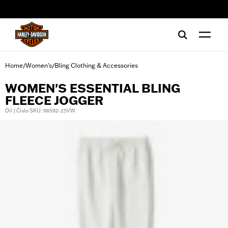
web accessibility
Home
Women's
Bling Clothing & Accessories
/
/
WOMEN'S ESSENTIAL BLING
FLEECE JOGGER
Díl | Číslo SKU: 96592-25VW