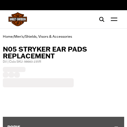
web accessibility
Home
Men's
Shields, Visors & Accessories
/
/
N05 STRYKER EAR PADS
REPLACEMENT
Díl | Číslo SKU: 98660-23VR