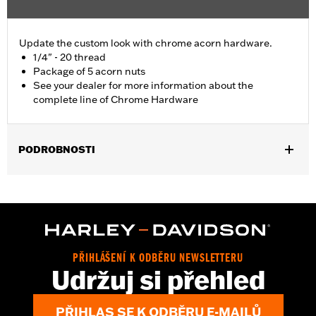
Update the custom look with chrome acorn hardware.
1/4" - 20 thread
Package of 5 acorn nuts
See your dealer for more information about the
complete line of Chrome Hardware
PODROBNOSTI
Universal Fitment.
Sold In Units:
Each
In the Box:
5 chrome-plated acorn nuts
WARRANTY:
1 year limited warranty – Go to
www.h-
d.com/warranty
for full details
PŘIHLÁŠENÍ K ODBĚRU NEWSLETTERU
Udržuj si přehled
PŘIHLAS SE K ODBĚRU E-MAILŮ