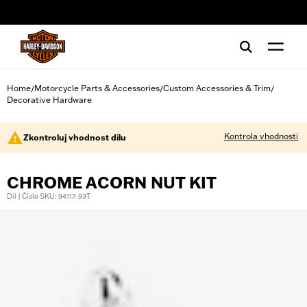
web accessibility
Home
Motorcycle Parts & Accessories
Custom Accessories & Trim
/
/
/
Decorative Hardware
Kontrola vhodnosti
Zkontroluj vhodnost dílu
CHROME ACORN NUT KIT
Díl | Číslo SKU: 94117-93T