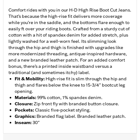
Comfort rides with you in our H-D High Rise Boot Cut Jeans.
That’s because the high-rise fit delivers more coverage
while you’re in the saddle, and the bottoms flare enough to
easily ft over your riding boots. Crafted from a sturdy cut of
cotton with a hit of spandex denim for added stretch, plus
lightly washed for a well-worn feel. Its slimming look
through the hip and thigh is finished with upgrades like
more modernized threading, antique-inspired hardware,
and a new branded leather patch. For an added comfort
bonus, there’s a printed inside waistband versus a
traditional (and sometimes itchy) label.
Fit & Mobility
:
High-rise fit is slim through the hip and
thigh and flares below the knee to 15-3/4" bootcut leg
opening.
Materials
:
99% cotton, 1% spandex denim.
Closure
:
Zip front fly with branded button closure.
Pockets
:
Classic five-pocket styling.
Graphics
:
Branded flag label. Branded leather patch.
Inseam
:
30"