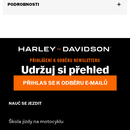
PODROBNOSTI
Gender:
Women
WARRANTY:
2 year limited warranty - Go to
www.h-
d.com/warranty
for full details
Pant Style:
Bootcut
Origin:
Imported
PŘIHLÁŠENÍ K ODBĚRU NEWSLETTERU
Udržuj si přehled
PŘIHLAS SE K ODBĚRU E-MAILŮ
NAUČ SE JEZDIT
Škola jízdy na motocyklu