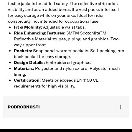
textile jackets for added safety. The reflective strip adds
visibility and as an added bonus the vest packs into itself
for easy storage while on your bike. Ideal for rider
conspicuity, not intended for occupational use
Fit & Mobility
:
Adjustable waist tabs.
Ride Enhancing Features
:
3MTM ScotchliteTM
Reflective Material stripes, piping, and graphics. Two-
way zipper front.
Pockets
:
Snap hand-warmer pockets. Self-packing into
back pocket for easy storage.
Design Details
:
Embroidered graphics.
Materials
:
Polyester and nylon oxford. Polyester mesh
lining.
Certification
:
Meets or exceeds EN 1150 CE
requirements for high visibility.
PODROBNOSTI
Gender:
Men
,
,
,
Functional Features:
Adjustable Waist
Pockets
Reflective
Self