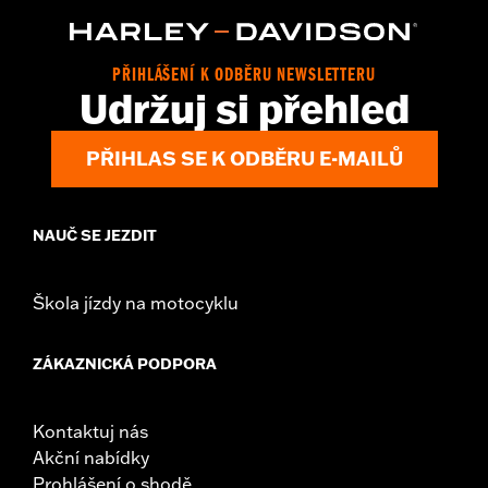
,
Packing
Two-way Zipper Front
WARRANTY:
2 year limited warranty – Go to
www.h-
d.com/warranty
for full details
PŘIHLÁŠENÍ K ODBĚRU NEWSLETTERU
Origin:
Imported
Udržuj si přehled
PŘIHLAS SE K ODBĚRU E-MAILŮ
NAUČ SE JEZDIT
Škola jízdy na motocyklu
ZÁKAZNICKÁ PODPORA
Kontaktuj nás
Akční nabídky
Prohlášení o shodě