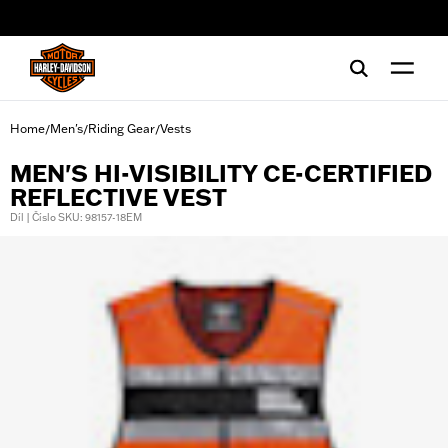
web accessibility
Home
Men's
Riding Gear
Vests
/
/
/
MEN'S HI-VISIBILITY CE-CERTIFIED
REFLECTIVE VEST
Díl | Číslo SKU: 98157-18EM