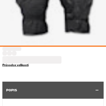
Průvodce velikostí
POPIS