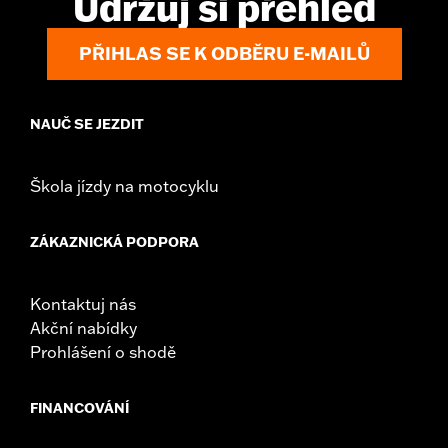
Udržuj si přehled
d.com/warranty
for full details
Origin:
Imported
PŘIHLAS SE K ODBĚRU E-MAILŮ
NAUČ SE JEZDIT
Škola jízdy na motocyklu
ZÁKAZNICKÁ PODPORA
Kontaktuj nás
Akční nabídky
Prohlášení o shodě
FINANCOVÁNÍ