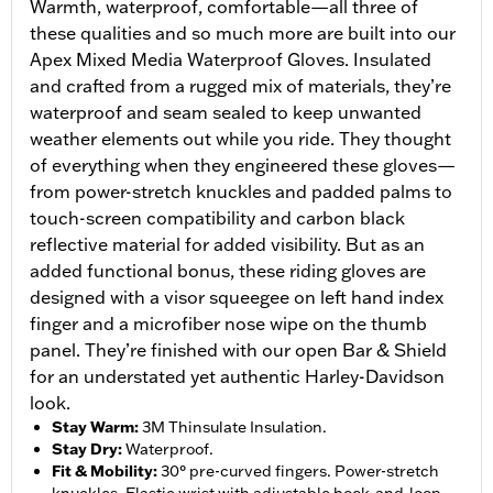
Warmth, waterproof, comfortable—all three of
these qualities and so much more are built into our
Apex Mixed Media Waterproof Gloves. Insulated
and crafted from a rugged mix of materials, they’re
waterproof and seam sealed to keep unwanted
weather elements out while you ride. They thought
of everything when they engineered these gloves—
from power-stretch knuckles and padded palms to
touch-screen compatibility and carbon black
reflective material for added visibility. But as an
added functional bonus, these riding gloves are
designed with a visor squeegee on left hand index
finger and a microfiber nose wipe on the thumb
panel. They’re finished with our open Bar & Shield
for an understated yet authentic Harley-Davidson
look.
Stay Warm
:
3M Thinsulate Insulation.
Stay Dry
:
Waterproof.
Fit & Mobility
:
30° pre-curved fingers. Power-stretch