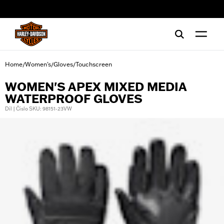
web accessibility
Home
Women's
Gloves
Touchscreen
/
/
/
WOMEN'S APEX MIXED MEDIA
WATERPROOF GLOVES
Díl | Číslo SKU: 98151-23VW