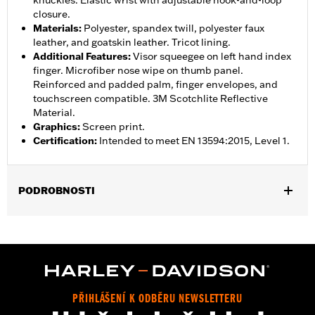
knuckles. Elastic wrist with adjustable hook-and-loop
closure.
Materials
:
Polyester, spandex twill, polyester faux
leather, and goatskin leather. Tricot lining.
Additional Features
:
Visor squeegee on left hand index
finger. Microfiber nose wipe on thumb panel.
Reinforced and padded palm, finger envelopes, and
touchscreen compatible. 3M Scotchlite Reflective
Material.
Graphics
:
Screen print.
Certification
:
Intended to meet EN 13594:2015, Level 1.
PODROBNOSTI
Gender:
Women
,
,
Functional Features:
Insulated
Waterproof
Pre-Curved
,
,
,
,
Fingers
Power Sretch
Reinforced Palm
Padded
Touchscreen
,
Compatible
Reflective
Waterproof:
Yes
PŘIHLÁŠENÍ K ODBĚRU NEWSLETTERU
WARRANTY:
2 year limited warranty – Go to
www.h-