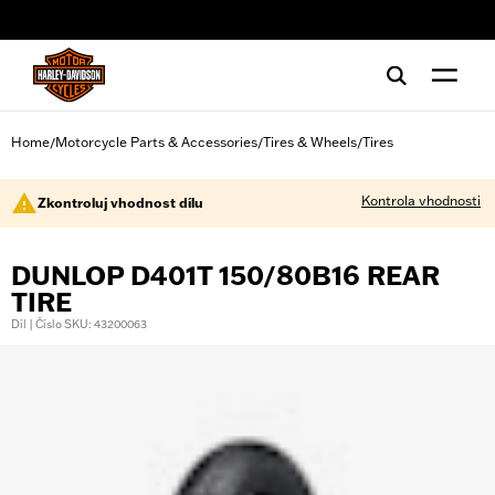
web accessibility
Home
Motorcycle Parts & Accessories
Tires & Wheels
Tires
/
/
/
Kontrola vhodnosti
Zkontroluj vhodnost dílu
DUNLOP D401T 150/80B16 REAR
TIRE
Díl | Číslo SKU: 43200063