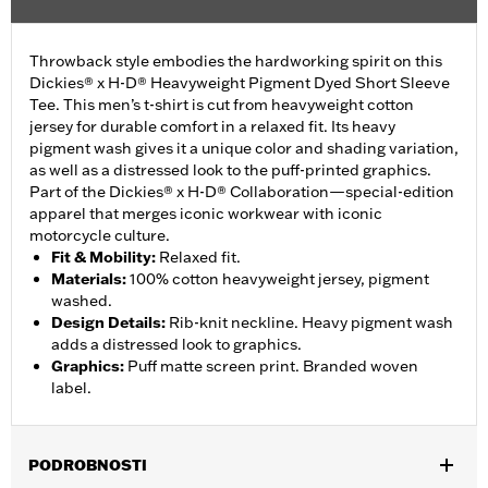
Throwback style embodies the hardworking spirit on this
Dickies® x H-D® Heavyweight Pigment Dyed Short Sleeve
Tee. This men’s t-shirt is cut from heavyweight cotton
jersey for durable comfort in a relaxed fit. Its heavy
pigment wash gives it a unique color and shading variation,
as well as a distressed look to the puff-printed graphics.
Part of the Dickies® x H-D® Collaboration—special-edition
apparel that merges iconic workwear with iconic
motorcycle culture.
Fit & Mobility
:
Relaxed fit.
Materials
:
100% cotton heavyweight jersey, pigment
washed.
Design Details
:
Rib-knit neckline. Heavy pigment wash
adds a distressed look to graphics.
Graphics
:
Puff matte screen print. Branded woven
label.
PODROBNOSTI