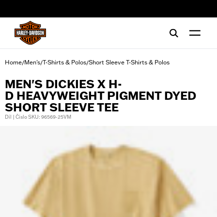
web accessibility
Home
Men's
T-Shirts & Polos
Short Sleeve T-Shirts & Polos
/
/
/
MEN'S DICKIES X H-
D HEAVYWEIGHT PIGMENT DYED
SHORT SLEEVE TEE
Díl | Číslo SKU: 96569-25VM