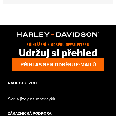
Gender:
Men
Collection:
Dickies x Harley-Davidson
Functional Features:
Heavyweight Construction
WARRANTY:
2 year limited warranty – Go to
www.h-
d.com/warranty
for full details
Origin:
Imported
PŘIHLÁŠENÍ K ODBĚRU NEWSLETTERU
Udržuj si přehled
PŘIHLAS SE K ODBĚRU E-MAILŮ
NAUČ SE JEZDIT
Škola jízdy na motocyklu
ZÁKAZNICKÁ PODPORA