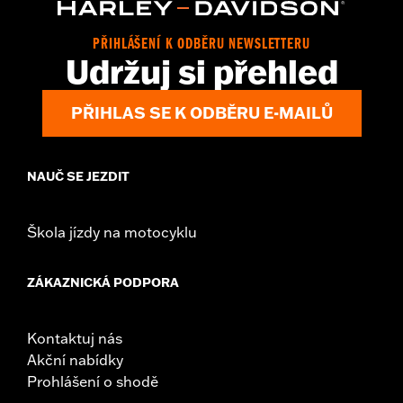
Origin:
Imported
PŘIHLÁŠENÍ K ODBĚRU NEWSLETTERU
Udržuj si přehled
PŘIHLAS SE K ODBĚRU E-MAILŮ
NAUČ SE JEZDIT
Škola jízdy na motocyklu
ZÁKAZNICKÁ PODPORA
Kontaktuj nás
Akční nabídky
Prohlášení o shodě