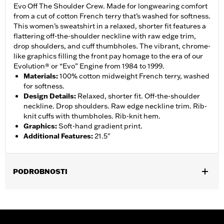
Evo Off The Shoulder Crew. Made for longwearing comfort
from a cut of cotton French terry that’s washed for softness.
This women’s sweatshirt in a relaxed, shorter fit features a
flattering off-the-shoulder neckline with raw edge trim,
drop shoulders, and cuff thumbholes. The vibrant, chrome-
like graphics filling the front pay homage to the era of our
Evolution® or “Evo” Engine from 1984 to 1999.
Materials
:
100% cotton midweight French terry, washed
for softness.
Design Details
:
Relaxed, shorter fit. Off-the-shoulder
neckline. Drop shoulders. Raw edge neckline trim. Rib-
knit cuffs with thumbholes. Rib-knit hem.
Graphics
:
Soft-hand gradient print.
Additional Features
:
21.5"
PODROBNOSTI
Gender:
Women
WARRANTY:
2 year limited warranty – Go to
www.h-
d.com/warranty
for full details