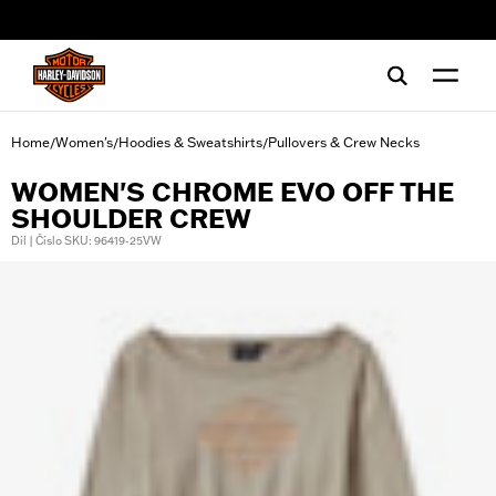
web accessibility
Home
Women's
Hoodies & Sweatshirts
Pullovers & Crew Necks
/
/
/
WOMEN'S CHROME EVO OFF THE
SHOULDER CREW
Díl | Číslo SKU: 96419-25VW