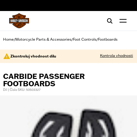
web accessibility
Home
Motorcycle Parts & Accessories
Foot Controls
Footboards
/
/
/
Kontrola vhodnosti
Zkontroluj vhodnost dílu
CARBIDE PASSENGER
FOOTBOARDS
Díl | Číslo SKU: 50503327