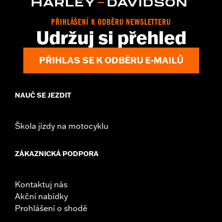
Rider Position:
Passenger
Sold In Units:
Pair
PŘIHLÁŠENÍ K ODBĚRU NEWSLETTERU
In the Box:
Left and right footboards, installation instructions
Udržuj si přehled
PŘIHLAS SE K ODBĚRU E-MAILŮ
NAUČ SE JEZDIT
Škola jízdy na motocyklu
ZÁKAZNICKÁ PODPORA
Kontaktuj nás
Akční nabídky
Prohlášení o shodě