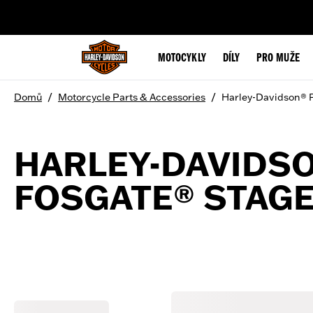
web accessibility
MOTOCYKLY
DÍLY
PRO MUŽE
/
/
Domů
Motorcycle Parts & Accessories
Harley-Davidson® P
HARLEY-DAVIDS
FOSGATE® STAGE