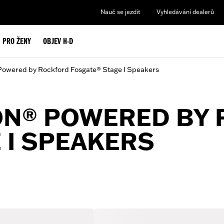
Nauč se jezdit
Vyhledávání dealerů
PRO ŽENY
OBJEV H-D
owered by Rockford Fosgate® Stage I Speakers
ON® POWERED BY
 I SPEAKERS