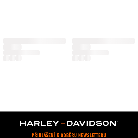
PŘIHLÁŠENÍ K ODBĚRU NEWSLETTERU