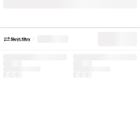
|
Skrýt filtry