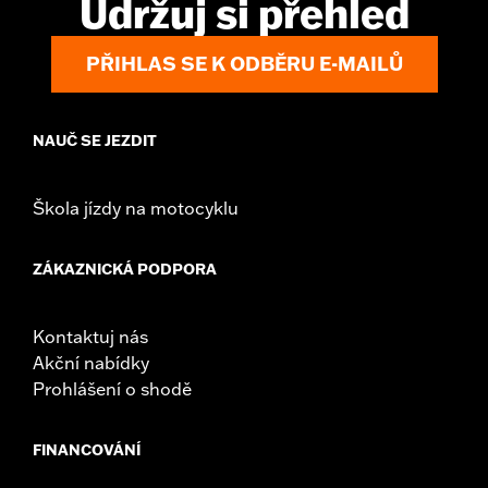
Udržuj si přehled
WARRANTY:
1 year limited warranty – Go to
www.h-
d.com/warranty
for full details
PŘIHLAS SE K ODBĚRU E-MAILŮ
NAUČ SE JEZDIT
Škola jízdy na motocyklu
ZÁKAZNICKÁ PODPORA
Kontaktuj nás
Akční nabídky
Prohlášení o shodě
FINANCOVÁNÍ