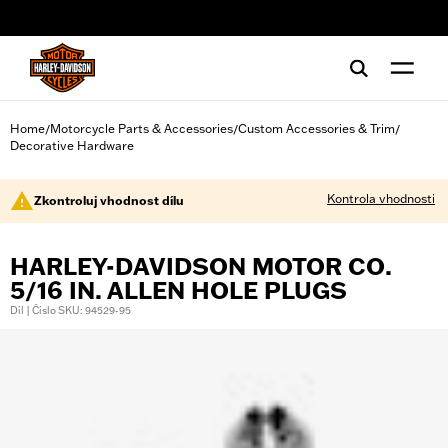
web accessibility
Home
Motorcycle Parts & Accessories
Custom Accessories & Trim
/
/
/
Decorative Hardware
Kontrola vhodnosti
Zkontroluj vhodnost dílu
HARLEY-DAVIDSON MOTOR CO.
5/16 IN. ALLEN HOLE PLUGS
Díl | Číslo SKU: 94529-95