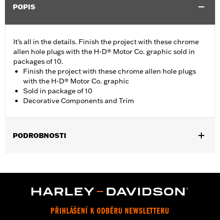
POPIS
It's all in the details. Finish the project with these chrome
allen hole plugs with the H-D® Motor Co. graphic sold in
packages of 10.
Finish the project with these chrome allen hole plugs
with the H-D® Motor Co. graphic
Sold in package of 10
Decorative Components and Trim
PODROBNOSTI
Universal Fitment.
Collection:
Harley-Davidson Motor Co.
Diameter:
0.312
Material Diameter UOM:
Inches
Sold In Units:
Each
PŘIHLÁŠENÍ K ODBĚRU NEWSLETTERU
In the Box:
10 allen hole plugs