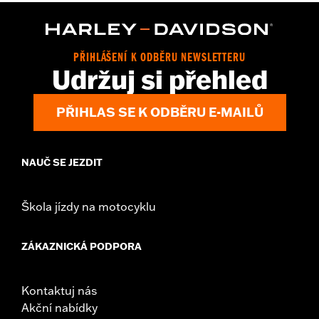
WARRANTY:
2 year limited warranty – Go to
www.h-
d.com/warranty
for full details
Origin:
Imported
PŘIHLÁŠENÍ K ODBĚRU NEWSLETTERU
Udržuj si přehled
PŘIHLAS SE K ODBĚRU E-MAILŮ
NAUČ SE JEZDIT
Škola jízdy na motocyklu
ZÁKAZNICKÁ PODPORA
Kontaktuj nás
Akční nabídky