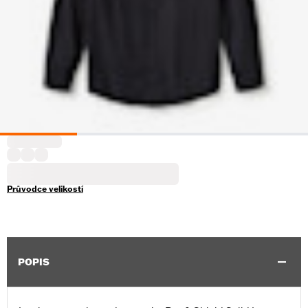
Průvodce velikostí
POPIS