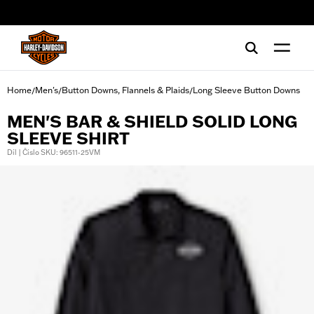
web accessibility
Home
Men's
Button Downs, Flannels & Plaids
Long Sleeve Button Downs
/
/
/
MEN'S BAR & SHIELD SOLID LONG
SLEEVE SHIRT
Díl | Číslo SKU: 96511-25VM