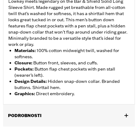
Lowkey meets legendary on the Bar & Shield Solid Long
Sleeve Shirt. Made rugged yet breathable from all-cotton
twill that’s washed for softness, it has a shirttail hem that
looks great tucked in or out. This men’s button down
features flap chest pockets with a pen stall, plus a hidden
snap-down collar that won’t flap around under riding gear.
Minimally branded to be a versatile style that’s ideal for
work or play.
Materials
:
100% cotton midweight twill, washed for
softness.
Closure
:
Button front, sleeves, and cuffs.
Pockets
:
Button flap chest pockets with pen stall
(wearer’s left).
Design Details
:
Hidden snap-down collar. Branded
buttons. Shirttail hem.
Graphics
:
Direct embroidery.
PODROBNOSTI
Gender:
Men