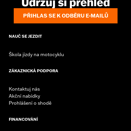
Udržuj si přehled
d.com/warranty
for full details
Origin:
Imported
PŘIHLAS SE K ODBĚRU E-MAILŮ
NAUČ SE JEZDIT
Škola jízdy na motocyklu
ZÁKAZNICKÁ PODPORA
Kontaktuj nás
Akční nabídky
Prohlášení o shodě
FINANCOVÁNÍ