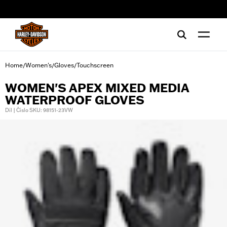
web accessibility
Home
Women's
Gloves
Touchscreen
/
/
/
WOMEN'S APEX MIXED MEDIA
WATERPROOF GLOVES
Díl | Číslo SKU: 98151-23VW