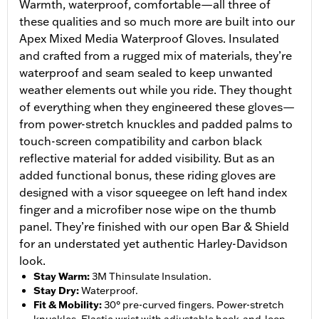
Warmth, waterproof, comfortable—all three of
these qualities and so much more are built into our
Apex Mixed Media Waterproof Gloves. Insulated
and crafted from a rugged mix of materials, they’re
waterproof and seam sealed to keep unwanted
weather elements out while you ride. They thought
of everything when they engineered these gloves—
from power-stretch knuckles and padded palms to
touch-screen compatibility and carbon black
reflective material for added visibility. But as an
added functional bonus, these riding gloves are
designed with a visor squeegee on left hand index
finger and a microfiber nose wipe on the thumb
panel. They’re finished with our open Bar & Shield
for an understated yet authentic Harley-Davidson
look.
Stay Warm
:
3M Thinsulate Insulation.
Stay Dry
:
Waterproof.
Fit & Mobility
:
30° pre-curved fingers. Power-stretch