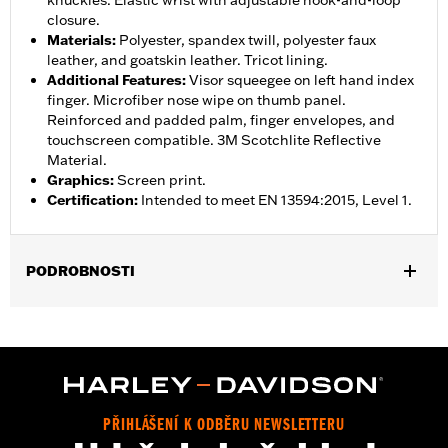
knuckles. Elastic wrist with adjustable hook-and-loop
closure.
Materials
:
Polyester, spandex twill, polyester faux
leather, and goatskin leather. Tricot lining.
Additional Features
:
Visor squeegee on left hand index
finger. Microfiber nose wipe on thumb panel.
Reinforced and padded palm, finger envelopes, and
touchscreen compatible. 3M Scotchlite Reflective
Material.
Graphics
:
Screen print.
Certification
:
Intended to meet EN 13594:2015, Level 1.
PODROBNOSTI
Gender:
Women
,
,
Functional Features:
Insulated
Waterproof
Pre-Curved
,
,
,
,
Fingers
Power Sretch
Reinforced Palm
Padded
Touchscreen
,
Compatible
Reflective
Waterproof:
Yes
PŘIHLÁŠENÍ K ODBĚRU NEWSLETTERU
WARRANTY:
2 year limited warranty – Go to
www.h-