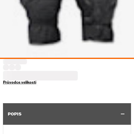
Průvodce velikostí
POPIS