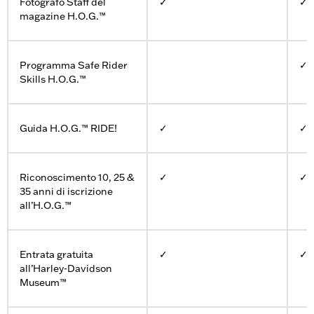
Fotografo Staff del
✓
✓
magazine H.O.G.™
Programma Safe Rider
✓
Skills H.O.G.™
Guida H.O.G.™ RIDE!
✓
✓
Riconoscimento 10, 25 &
✓
✓
35 anni di iscrizione
all’H.O.G.™
Entrata gratuita
✓
✓
all’Harley-Davidson
Museum™