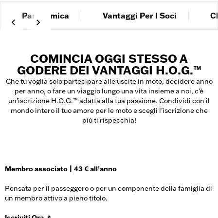
Panoramica
Vantaggi Per I Soci
C
COMINCIA OGGI STESSO A
GODERE DEI VANTAGGI H.O.G.™
Che tu voglia solo partecipare alle uscite in moto, decidere anno
per anno, o fare un viaggio lungo una vita insieme a noi, c’è
un’iscrizione H.O.G.™ adatta alla tua passione. Condividi con il
mondo intero il tuo amore per le moto e scegli l’iscrizione che
più ti rispecchia!
Membro associato | 43 € all’anno
Pensata per il passeggero o per un componente della famiglia di
un membro attivo a pieno titolo.
Iscriviti Ora ↗