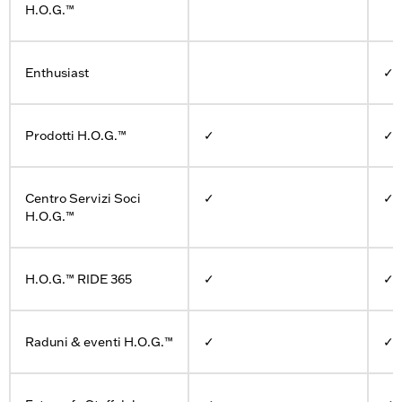
H.O.G.™
Enthusiast
✓
Prodotti H.O.G.™
✓
✓
Centro Servizi Soci
✓
✓
H.O.G.™
H.O.G.™ RIDE 365
✓
✓
Raduni & eventi H.O.G.™
✓
✓