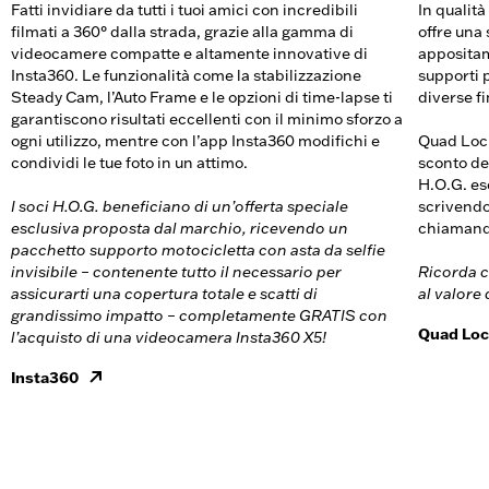
Fatti invidiare da tutti i tuoi amici con incredibili
In qualit
filmati a 360° dalla strada, grazie alla gamma di
offre una
videocamere compatte e altamente innovative di
appositam
Insta360. Le funzionalità come la stabilizzazione
supporti p
Steady Cam, l’Auto Frame e le opzioni di time-lapse ti
diverse fi
garantiscono risultati eccellenti con il minimo sforzo a
ogni utilizzo, mentre con l’app Insta360 modifichi e
Quad Lock 
condividi le tue foto in un attimo.
sconto del
H.O.G. esc
I soci H.O.G. beneficiano di un’offerta speciale
scrivend
esclusiva proposta dal marchio, ricevendo un
chiamando
pacchetto supporto motocicletta con asta da selfie
invisibile – contenente tutto il necessario per
Ricorda ch
assicurarti una copertura totale e scatti di
al valore 
grandissimo impatto – completamente GRATIS con
Quad Lo
l’acquisto di una videocamera Insta360 X5!
Insta360