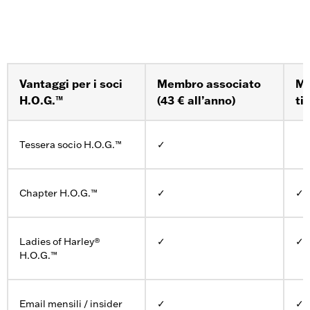
Vantaggi per i soci
Membro associato
Me
H.O.G.™
(43 € all’anno)
ti
Tessera socio H.O.G.™
✓
Chapter H.O.G.™
✓
✓
Ladies of Harley®
✓
✓
H.O.G.™
Email mensili / insider
✓
✓