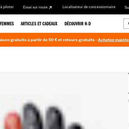
à piloter
Localisateur de concessionnaire
Essai sur route
Su
FEMMES
ARTICLES ET CADEAUX
DÉCOUVRIR H-D
aison gratuite à partir de 50 € et retours gratuits -
Achetez maint