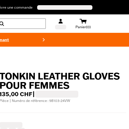
ivre une commande
Panier(0)
enant
Maillots 
TONKIN LEATHER GLOVES
POUR FEMMES
135,00 CHF
|
Pièce | Numéro de référence : 98103-24VW