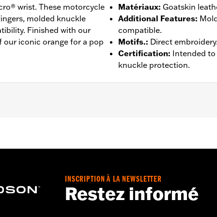
lcro® wrist. These motorcycle
Matériaux
:
Goatskin leath
fingers, molded knuckle
Additional Features
:
Mold
bility. Finished with our
compatible.
f our iconic orange for a pop
Motifs.
:
Direct embroidery
Certification
:
Intended to
knuckle protection.
igts pré-courbés
,
Compatible avec les écrans tactiles.
 Go to
www.h-d.com/warranty
for full details
INSCRIPTION À LA NEWSLETTER
Restez informé