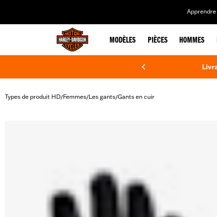
web accessibility
Apprendre 
MODÈLES
PIÈCES
HOMMES
Livr
Types de produit HD
Femmes
Les gants
Gants en cuir
/
/
/