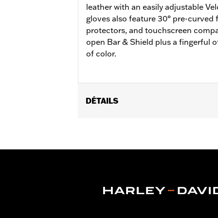
leather with an easily adjustable Ve
gloves also feature 30° pre-curved 
protectors, and touchscreen compati
open Bar & Shield plus a fingerful o
of color.
DÉTAILS
Sexe:
Femmes
Caractéristiques fonctionnelles:
Do
GARANTIE:
2 year limited warranty –
Origine:
Imported