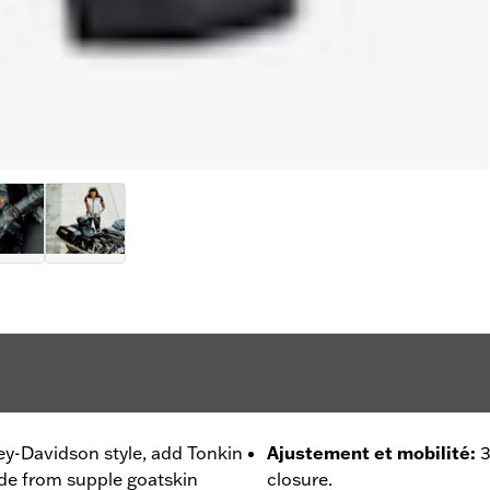
ley-Davidson style, add Tonkin
Ajustement et mobilité
:
3
ade from supple goatskin
closure.