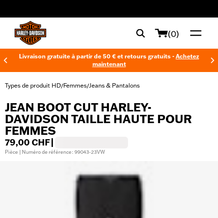
web accessibility
(0)
Livraison gratuite à partir de 50 € et retours gratuits -
Achetez
maintenant
Types de produit HD
Femmes
Jeans & Pantalons
/
/
JEAN BOOT CUT HARLEY-
DAVIDSON TAILLE HAUTE POUR
FEMMES
79,00 CHF
|
Pièce | Numéro de référence : 99043-23VW