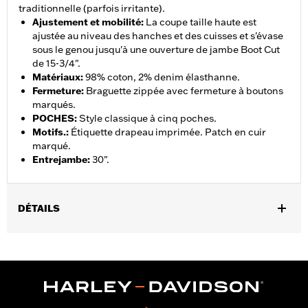
traditionnelle (parfois irritante).
Ajustement et mobilité
:
La coupe taille haute est
ajustée au niveau des hanches et des cuisses et s'évase
sous le genou jusqu'à une ouverture de jambe Boot Cut
de 15-3/4".
Matériaux
:
98% coton, 2% denim élasthanne.
Fermeture
:
Braguette zippée avec fermeture à boutons
marqués.
POCHES
:
Style classique à cinq poches.
Motifs.
:
Étiquette drapeau imprimée. Patch en cuir
marqué.
Entrejambe
:
30".
DÉTAILS
Sexe:
Femmes
Caractéristiques fonctionnelles:
Poches
GARANTIE:
Garantie limitée de 2 ans - Rendez-vous sur
www.h-
d.com/warranty
pour plus de détails