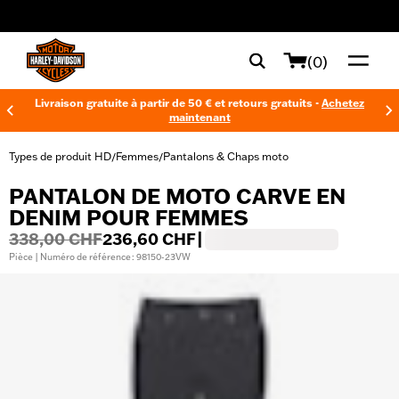
web accessibility
(0)
Livraison gratuite à partir de 50 € et retours gratuits -
Achetez
maintenant
Types de produit HD
Femmes
Pantalons & Chaps moto
/
/
PANTALON DE MOTO CARVE EN
DENIM POUR FEMMES
338,00 CHF
236,60 CHF
|
Pièce | Numéro de référence : 98150-23VW