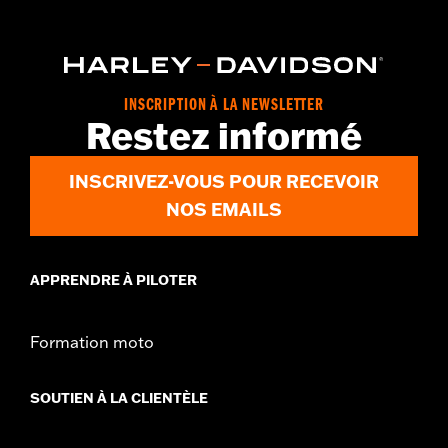
,
,
Poches
Protection inclue
Réfléchissant
GARANTIE:
2 year limited warranty – Go to
www.h-
d.com/warranty
for full details
Origine:
Imported
INSCRIPTION À LA NEWSLETTER
Restez informé
INSCRIVEZ-VOUS POUR RECEVOIR
NOS EMAILS
APPRENDRE À PILOTER
Formation moto
SOUTIEN À LA CLIENTÈLE