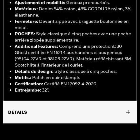
Ajustement et mobilité
:
Genoux pré-courbés.
Matériaux
:
Denim 54% coton, 43% CORDURA nylon, 3%
élasthanne.
Fermeture
:
Devant zippé avec braguette boutonnée en
métal.
POCHES
:
Style classique à cinq poches avec une poche
arrière zippée supplémentaire.
Additional Features
:
Comprend une protectionD30
Ghost certifiée EN 1621-1 aux hanches et aux genoux
(98104-22VR et 98103-22VR). Matériau réfléchissant 3M
Scotchlite à l'intérieur de l'ourlet.
Détails du design
:
Style classique à cinq poches.
Motifs.
:
Patch en cuir estampé.
Certification
:
Certifié EN 17092-4:2020.
Entrejambe
:
32".
DÉTAILS
Sexe:
Femmes
,
Caractéristiques fonctionnelles:
Fermeture zippée à l'avant