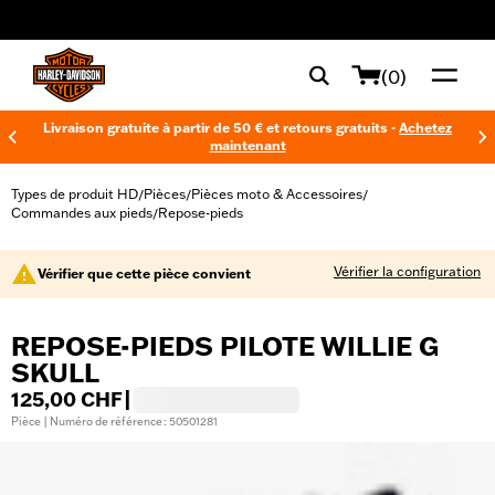
web accessibility
(0)
Livraison gratuite à partir de 50 € et retours gratuits -
Achetez
maintenant
Types de produit HD
Pièces
Pièces moto & Accessoires
/
/
/
Commandes aux pieds
Repose-pieds
/
Vérifier la configuration
Vérifier que cette pièce convient
REPOSE-PIEDS PILOTE WILLIE G
SKULL
125,00 CHF
|
Pièce | Numéro de référence : 50501281