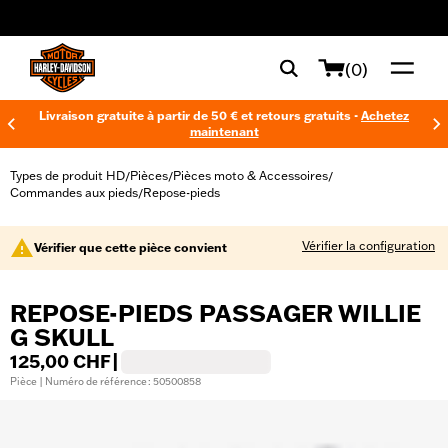
web accessibility
(0)
Livraison gratuite à partir de 50 € et retours gratuits -
Achetez
maintenant
Types de produit HD
Pièces
Pièces moto & Accessoires
/
/
/
Commandes aux pieds
Repose-pieds
/
Vérifier la configuration
Vérifier que cette pièce convient
REPOSE-PIEDS PASSAGER WILLIE
G SKULL
125,00 CHF
|
Pièce | Numéro de référence : 50500858