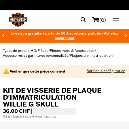
web accessibility
(0)
Livraison gratuite à partir de 50 € et retours gratuits -
Achetez
maintenant
Types de produit HD
Pièces
Pièces moto & Accessoires
/
/
/
Accessoires et garnitures personnalisés
Plaques d'immatriculation
/
Vérifier la configuration
Vérifier que cette pièce convient
KIT DE VISSERIE DE PLAQUE
D'IMMATRICULATION
WILLIE G SKULL
36,00 CHF
|
Pièce | Numéro de référence : 41170-03