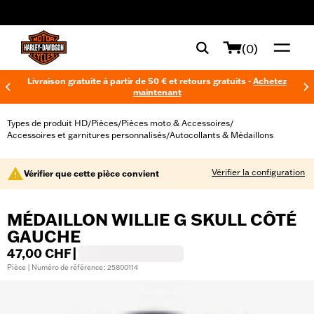
web accessibility
(0)
Livraison gratuite à partir de 50 € et retours gratuits -
Achetez
maintenant
Types de produit HD
Pièces
Pièces moto & Accessoires
/
/
/
Accessoires et garnitures personnalisés
Autocollants & Médaillons
/
Vérifier la configuration
Vérifier que cette pièce convient
MÉDAILLON WILLIE G SKULL CÔTÉ
GAUCHE
47,00 CHF
|
Pièce | Numéro de référence : 25800114