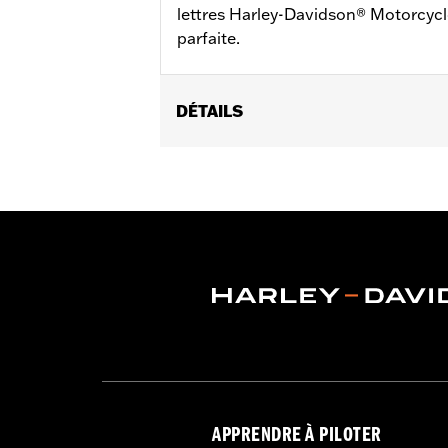
lettres Harley-Davidson® Motorcycles
parfaite.
DÉTAILS
Convient aux modèles XG à partir de 2
Instructions d’installation
Collection:
Willie G Skull
Vendu à l'unité:
Chaque
Matière:
Aluminium coulé
Dans la boîte:
Médaillon, support et
GARANTIE:
,,,,,,,,,,,,,,,,,,,,,,,,,,,,,,,,,,,,,,,,,,,,,,,,,
APPRENDRE À PILOTER