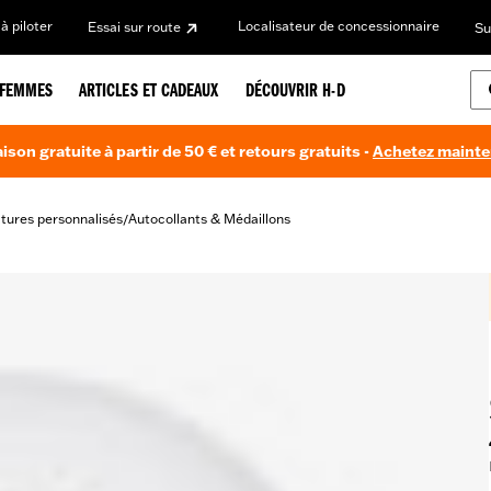
à piloter
Localisateur de concessionnaire
Essai sur route
Su
FEMMES
ARTICLES ET CADEAUX
DÉCOUVRIR H-D
aison gratuite à partir de 50 € et retours gratuits -
Achetez maint
itures personnalisés
Autocollants & Médaillons
/