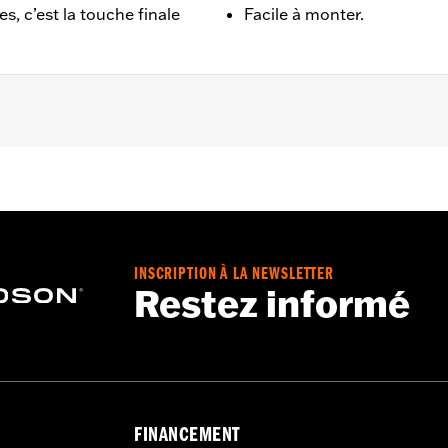
, c’est la touche finale
Facile à monter.
015.
INSCRIPTION À LA NEWSLETTER
 matériel de montage
Restez informé
,,,,,,,,,,,,,,,,,,
FINANCEMENT