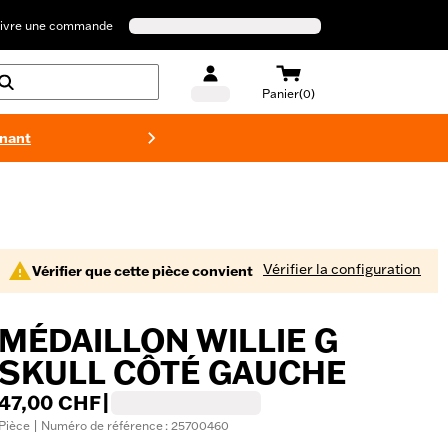
ivre une commande
Panier(0)
enant
Maillots 
Vérifier la configuration
Vérifier que cette pièce convient
MÉDAILLON WILLIE G
SKULL CÔTÉ GAUCHE
47,00 CHF
|
Pièce | Numéro de référence : 25700460