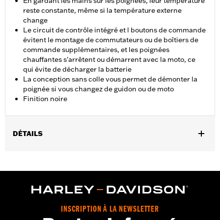
En gardant les mains sur les poignées, leur température
reste constante, même si la température externe
change
Le circuit de contrôle intégré et l boutons de commande
évitent le montage de commutateurs ou de boîtiers de
commande supplémentaires, et les poignées
chauffantes s'arrêtent ou démarrent avec la moto, ce
qui évite de décharger la batterie
La conception sans colle vous permet de démonter la
poignée si vous changez de guidon ou de moto
Finition noire
DÉTAILS
Convient aux modèles Dyna® FXDLS de 2016 à 2017, Softail® de
2016 à 2024 et Touring de 2008 à 2025 (sauf CVO, FLHXSE,
FLTRXSE à partir de 2023, FLHX, FLTRX et FLTRXSTSE à partir
de 2024 et FLHXU et FLTRXRRSE à partir de 2025) et Trike. Les
modèles Softail® de 2016 à 2017 nécessitent l'achat séparé du
kit de raccordement électrique P/N 72673-11. Les modèles
INSCRIPTION À LA NEWSLETTER
Touring et Trike de 2014 à 2016 nécessitent l'achat séparé du kit