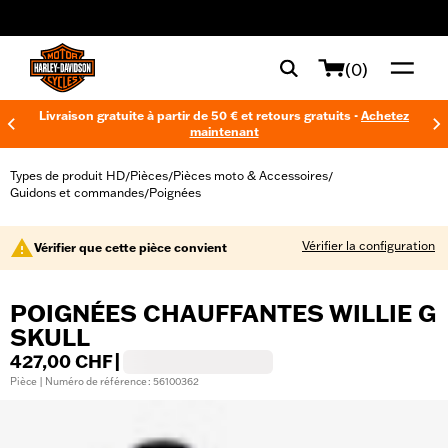
web accessibility
(0)
Livraison gratuite à partir de 50 € et retours gratuits -
Achetez
maintenant
Types de produit HD
Pièces
Pièces moto & Accessoires
/
/
/
Guidons et commandes
Poignées
/
Vérifier la configuration
Vérifier que cette pièce convient
POIGNÉES CHAUFFANTES WILLIE G
SKULL
427,00 CHF
|
Pièce | Numéro de référence : 56100362