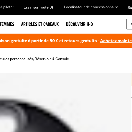
à piloter
Localisateur de concessionnaire
Essai sur route
Su
FEMMES
ARTICLES ET CADEAUX
DÉCOUVRIR H-D
aison gratuite à partir de 50 € et retours gratuits -
Achetez maint
itures personnalisés
Réservoir & Console
/