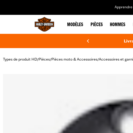
web accessibility
Apprendre 
MODÈLES
PIÈCES
HOMMES
Livr
Types de produit HD
Pièces
Pièces moto & Accessoires
Accessoires et garn
/
/
/