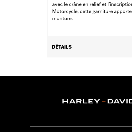
avec le crâne en relief et l'inscript
Motorcycle, cette garniture apport
monture.
DÉTAILS
Convient aux modèles Electra Glide®, S
remplissage central. Ne convient pa
FLTRXRRSE à partir de 2025.
Instructions d’installation
Collection:
Willie G Skull
Vendu à l'unité:
Chaque
Dans la boîte:
Trappe de console du r
GARANTIE:
1 year limited warranty – 