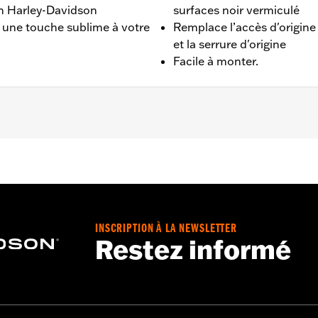
ion Harley-Davidson
surfaces noir vermiculé
e une touche sublime à votre
Remplace l’accès d'origine 
et la serrure d'origine
Facile à monter.
treet Glide®, Ultra Limited™, Road Glide® et Tri Glide™ de 
s aux modèles FLHXSE et FLTRXSE à partir de 2023, FLHX, 
INSCRIPTION À LA NEWSLETTER
Restez informé
éservoir de carburant
Go to
www.h-d.com/warranty
for full details