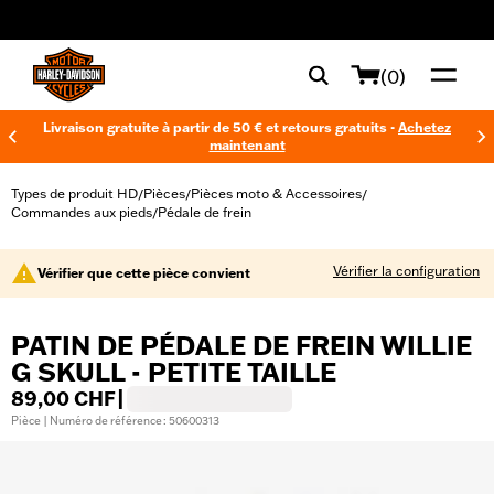
web accessibility
(0)
Livraison gratuite à partir de 50 € et retours gratuits -
Achetez
maintenant
Types de produit HD
Pièces
Pièces moto & Accessoires
/
/
/
Commandes aux pieds
Pédale de frein
/
Vérifier la configuration
Vérifier que cette pièce convient
PATIN DE PÉDALE DE FREIN WILLIE
G SKULL - PETITE TAILLE
89,00 CHF
|
Pièce | Numéro de référence : 50600313