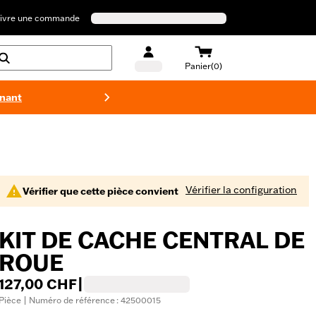
ivre une commande
Panier(0)
enant
Maillots 
Vérifier la configuration
Vérifier que cette pièce convient
KIT DE CACHE CENTRAL DE
ROUE
127,00 CHF
|
Pièce | Numéro de référence : 42500015