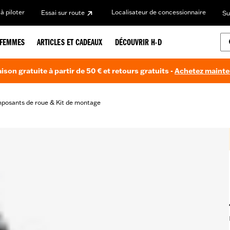
à piloter
Localisateur de concessionnaire
Essai sur route
Su
FEMMES
ARTICLES ET CADEAUX
DÉCOUVRIR H-D
aison gratuite à partir de 50 € et retours gratuits -
Achetez maint
posants de roue & Kit de montage