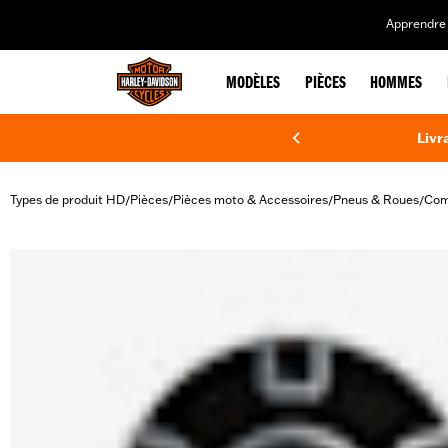
web accessibility
Apprendre 
MODÈLES
PIÈCES
HOMMES
Livr
Types de produit HD
Pièces
Pièces moto & Accessoires
Pneus & Roues
Com
/
/
/
/