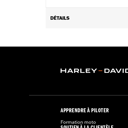
DÉTAILS
Convient aux modèles FLRT, FLHTCUTG
équipés de roues arrière Tomahawk.
Vendu à l'unité:
Paire
Dans la boîte:
2 enjoliveurs et instruc
GARANTIE:
Garantie limitée de deux
APPRENDRE À PILOTER
Formation moto