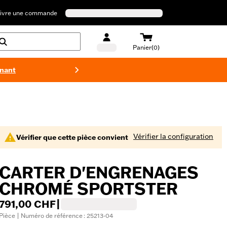
ivre une commande
Panier(0)
enant
Maillots 
Vérifier la configuration
Vérifier que cette pièce convient
CARTER D'ENGRENAGES
CHROMÉ SPORTSTER
791,00 CHF
|
Pièce | Numéro de référence : 25213-04