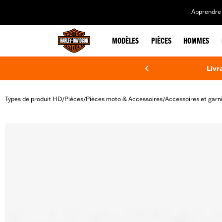
web accessibility
Apprendre 
MODÈLES
PIÈCES
HOMMES
Livr
Types de produit HD
Pièces
Pièces moto & Accessoires
Accessoires et garn
/
/
/