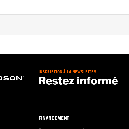
022.
,,,,,,,,,,,,,,,,,,,
e caches moteur peuvent nécessiter l'achat de nouveaux join
INSCRIPTION À LA NEWSLETTER
informations.
Restez informé
FINANCEMENT