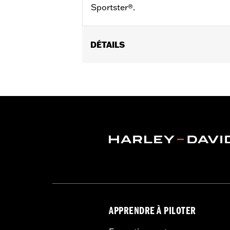
Sportster®.
DÉTAILS
Convient aux modèles XL de 2004 à 2
Vendu à l'unité:
Chaque
Dans la boîte:
Bagues uniquement
GARANTIE:
,,,,,,,,,,,,,,,,,,,,,,,,,,,,,,,,,,,,,,,,,,,,,,,,,
NOTES:
Le retrait et l'installation d
concessionnaire pour plus d'
APPRENDRE À PILOTER