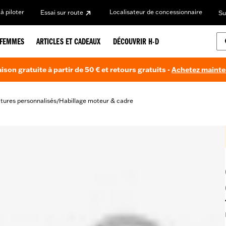
à piloter
Localisateur de concessionnaire
Essai sur route
Su
FEMMES
ARTICLES ET CADEAUX
DÉCOUVRIR H-D
aison gratuite à partir de 50 € et retours gratuits -
Achetez maint
itures personnalisés
Habillage moteur & cadre
/