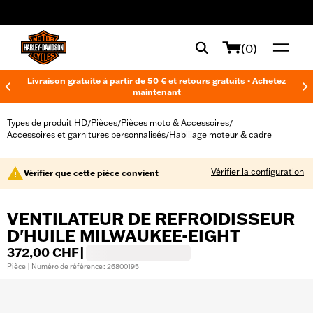
web accessibility
(0)
Livraison gratuite à partir de 50 € et retours gratuits -
Achetez
maintenant
Types de produit HD
Pièces
Pièces moto & Accessoires
/
/
/
Accessoires et garnitures personnalisés
Habillage moteur & cadre
/
Vérifier la configuration
Vérifier que cette pièce convient
VENTILATEUR DE REFROIDISSEUR
D'HUILE MILWAUKEE-EIGHT
372,00 CHF
|
Pièce | Numéro de référence : 26800195