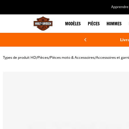
web accessibility
Apprendre 
MODÈLES
PIÈCES
HOMMES
Livr
Types de produit HD
Pièces
Pièces moto & Accessoires
Accessoires et garn
/
/
/