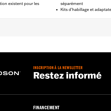
tion existent pour les
séparément
Kits d’habillage et adaptat
56.
Go to
www.h-d.com/warranty
for full details
INSCRIPTION À LA NEWSLETTER
Restez informé
FINANCEMENT