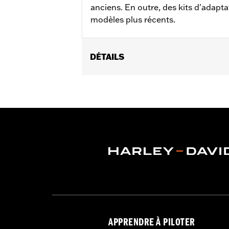
anciens. En outre, des kits d'adapta
modèles plus récents.
DÉTAILS
Convient aux modèles FL de 1955 à 19
Vendu à l'unité:
Paire
Dans la boîte:
2 plaques de réservoir
GARANTIE:
1 year limited warranty – 
APPRENDRE À PILOTER