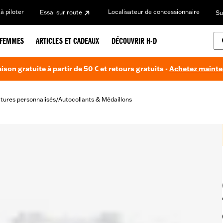
à piloter
Localisateur de concessionnaire
Essai sur route
Su
FEMMES
ARTICLES ET CADEAUX
DÉCOUVRIR H-D
aison gratuite à partir de 50 € et retours gratuits -
Achetez maint
itures personnalisés
Autocollants & Médaillons
/