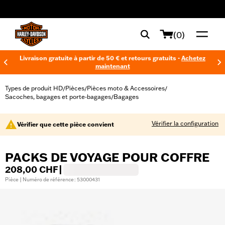
web accessibility
(0)
Livraison gratuite à partir de 50 € et retours gratuits -
Achetez
maintenant
Types de produit HD
Pièces
Pièces moto & Accessoires
/
/
/
Sacoches, bagages et porte-bagages
Bagages
/
Vérifier la configuration
Vérifier que cette pièce convient
PACKS DE VOYAGE POUR COFFRE
208,00 CHF
|
Pièce | Numéro de référence : 53000431