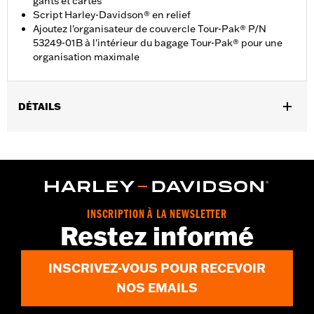
gants et cartes
Script Harley-Davidson® en relief
Ajoutez l'organisateur de couvercle Tour-Pak® P/N
53249-01B à l'intérieur du bagage Tour-Pak® pour une
organisation maximale
DÉTAILS
Convient aux modèles FLHLT et FLHLTSE de 2026, FLHTCUTG
à partir de 2009, et FLHXXX de 2010 et 2011.
Instructions d’installation
Résistant à l'eau:
Non
Vendu à l'unité:
Chaque
INSCRIPTION À LA NEWSLETTER
Matière:
Nylon
Restez informé
Dans la boîte:
Organisateur et lingette imbibée d’alcool
GARANTIE:
1 year limited warranty – Go to
www.h-
INSCRIVEZ-VOUS POUR RECEVOIR
d.com/warranty
for full details
NOS EMAILS