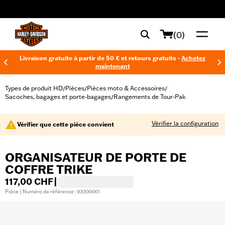
web accessibility
(0)
Livraison gratuite à partir de 50 € et retours gratuits -
Achetez
maintenant
Types de produit HD
Pièces
Pièces moto & Accessoires
/
/
/
Sacoches, bagages et porte-bagages
Rangements de Tour-Pak
/
Vérifier la configuration
Vérifier que cette pièce convient
ORGANISATEUR DE PORTE DE
COFFRE TRIKE
117,00 CHF
|
Pièce | Numéro de référence : 93300001