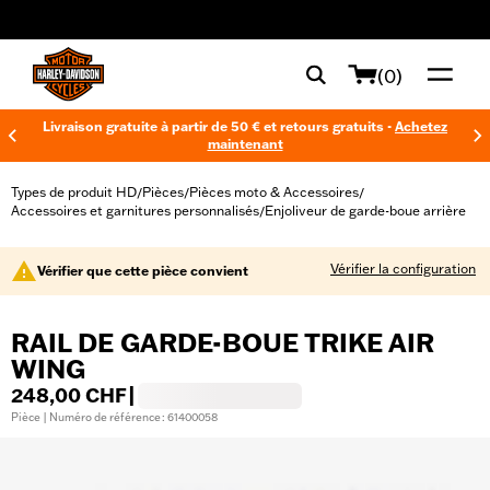
web accessibility
(0)
Livraison gratuite à partir de 50 € et retours gratuits -
Achetez
maintenant
Types de produit HD
Pièces
Pièces moto & Accessoires
/
/
/
Accessoires et garnitures personnalisés
Enjoliveur de garde-boue arrière
/
Vérifier la configuration
Vérifier que cette pièce convient
RAIL DE GARDE-BOUE TRIKE AIR
WING
248,00 CHF
|
Pièce | Numéro de référence : 61400058