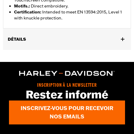
Touchscreen compatible.
Motifs.
:
Direct embroidery.
Certification
:
Intended to meet EN 13594:2015, Level 1
with knuckle protection.
DÉTAILS
Sexe:
Femmes
,
Caractéristiques fonctionnelles:
Doigts pré-courbés
Compatible avec les écrans tactiles.
GARANTIE:
2 year limited warranty – Go to
www.h-
d.com/warranty
for full details
INSCRIPTION À LA NEWSLETTER
Origine:
Imported
Restez informé
INSCRIVEZ-VOUS POUR RECEVOIR
NOS EMAILS