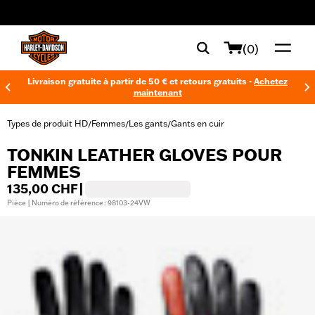
web accessibility
(0)
Livraison gratuite à partir de 50 € et retours gratuits -
Achetez
maintenant
Types de produit HD
Femmes
Les gants
Gants en cuir
/
/
/
TONKIN LEATHER GLOVES POUR
FEMMES
135,00 CHF
|
Pièce | Numéro de référence : 98103-24VW