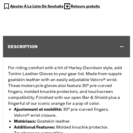
Ajouter À La Liste De Souhaits
Retours gratuits
DESCRIPTION
For riding comfort with a hit of Harley-Davidson style, add
Tonkin Leather Gloves to your gear list. Made from supple
goatskin leather with an easily adjustable Velcro® wrist.
These motorcycle gloves also feature 30° pre-curved
fingers, molded knuckle protectors, and touchscreen
compatibility. Finished with our open Bar & Shield plus a
fingerful of our iconic orange for a pop of color.
Ajustement et mobilité
:
30° pre-curved fingers.
Velcro® wrist closure.
Matériaux
:
Goatskin leather.
Additional Features
:
Molded knuckle protector.