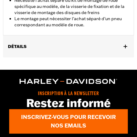
Nécessite l’achat séparé du kit de montage de roue
spécifique au modèle, de la visserie de fixation et de la
visserie de montage des disques de freins
Le montage peut nécessiter l’achat séparé d’un pneu
correspondant au modèle de roue.
DÉTAILS
Convients aux modèles Touring à partir de 2014 (sauf CVO s'ils
ne sont pas équipés de roues Slicer d'origine).
Instructions d’installation
Position sur la moto:
Avant
Vendu séparément:
Kit d'installation de roue, matériel de
INSCRIPTION À LA NEWSLETTER
pignon et de disque
Restez informé
Vendu à l'unité:
Chaque
Matière:
Aluminium coulé
INSCRIVEZ-VOUS POUR RECEVOIR
Dans la boîte:
Roue uniquement
NOS EMAILS
Taille de jante:
19
Unité de mesure de taille de jante:
Pouces