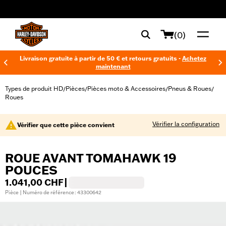
web accessibility
(0)
Livraison gratuite à partir de 50 € et retours gratuits -
Achetez
maintenant
Types de produit HD
Pièces
Pièces moto & Accessoires
Pneus & Roues
/
/
/
/
Roues
Vérifier la configuration
Vérifier que cette pièce convient
ROUE AVANT TOMAHAWK 19
POUCES
1.041,00 CHF
|
Pièce | Numéro de référence : 43300642