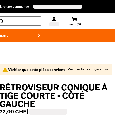
ivre une commande
Panier(0)
enant
Maillots 
Vérifier la configuration
Vérifier que cette pièce convient
RÉTROVISEUR CONIQUE À
TIGE COURTE - CÔTÉ
GAUCHE
72,00 CHF
|