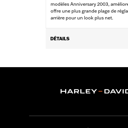
modèles Anniversary 2003, améliore la
offre une plus grande plage de réglag
arrière pour un look plus net.
DÉTAILS
Convient aux modèles à partir de 19
partir de 2024, FLHXSE à partir de 2
partir de 2025s, FLTRXSTSE à partir 
l'achat séparé du kit de bouchons d
sous le guidon.
Style de montage:
Support de monta
Côté de la moto:
Gauche
Vendu à l'unité:
Chaque
Dans la boîte:
Rétroviseur gauche et 
GARANTIE:
1 year limited warranty – 
NOTES:
Harley-Davidson Motor Compan
rétroviseur et de guidon. Par