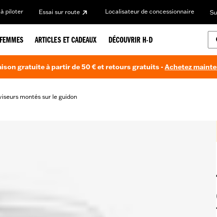
à piloter
Localisateur de concessionnaire
Essai sur route
Su
FEMMES
ARTICLES ET CADEAUX
DÉCOUVRIR H-D
aison gratuite à partir de 50 € et retours gratuits -
Achetez maint
iseurs montés sur le guidon