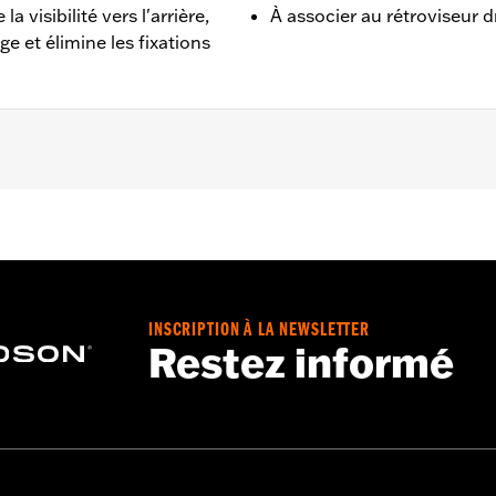
 visibilité vers l'arrière,
À associer au rétroviseur 
e et élimine les fixations
82 (sauf les modèles FLHR, FLHRC, FLHRSE de 2014 à 2016,
023, FLHXU à partir de 2025, FLTRX à partir de 2024, FLTRX
de 2024 et les modèles Revolution Max, VRSCF et XG750A). 
e carénage P/N 57300063. Ne convient pas aux modèles XL1
INSCRIPTION À LA NEWSLETTER
ge de guidon
Restez informé
tout le matériel de montage nécessaire
Go to
www.h-d.com/warranty
for full details
y ne peut pas tester et veiller à l’ajustement spécifique
 conséquent, après avoir installé de nouveaux rétroviseurs o