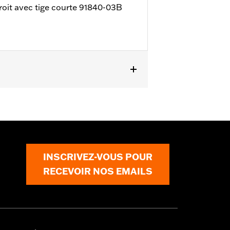
droit avec tige courte 91840-03B
 FLHTKSE à partir de 2014, FLHX à
SE à partir de 2018, FLTRXRRSE à
Les modèles Street Glide nécessitent
200X équipés de rétroviseurs montés
INSCRIVEZ-VOUS POUR
RECEVOIR NOS EMAILS
 de chaque combinaison possible de
u un nouveau guidon, avant d'utiliser