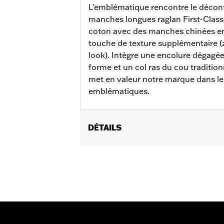
L'emblématique rencontre le décont
manches longues raglan First-Class.
coton avec des manches chinées en
touche de texture supplémentaire 
look). Intègre une encolure dégagée 
forme et un col ras du cou traditio
met en valeur notre marque dans l
emblématiques.
DÉTAILS
Sexe:
Femmes
GARANTIE:
Garantie limitée de 2 ans
Origine:
Importé