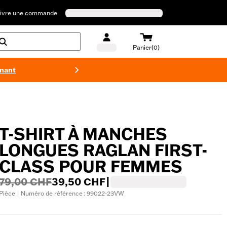
ivre une commande
Panier(0)
enant
Maillots 
T-SHIRT À MANCHES
LONGUES RAGLAN FIRST-
CLASS POUR FEMMES
79,00 CHF
39,50 CHF
|
Pièce | Numéro de référence : 99022-23VW