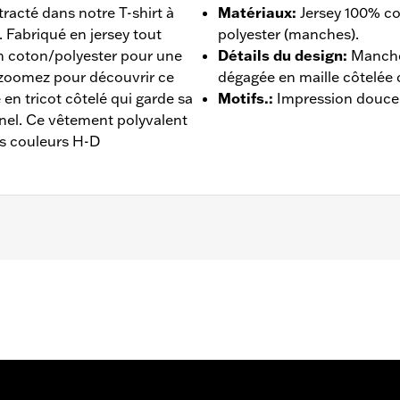
racté dans notre T-shirt à
Matériaux
:
Jersey 100% co
 Fabriqué en jersey tout
polyester (manches).
 coton/polyester pour une
Détails du design
:
Manche
(zoomez pour découvrir ce
dégagée en maille côtelée c
en tricot côtelé qui garde sa
Motifs.
:
Impression douce
nnel. Ce vêtement polyvalent
es couleurs H-D
 - Rendez-vous sur
www.h-d.com/warranty
pour plus de déta