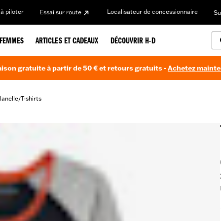
à piloter
Localisateur de concessionnaire
Essai sur route
Su
FEMMES
ARTICLES ET CADEAUX
DÉCOUVRIR H-D
aison gratuite à partir de 50 € et retours gratuits -
Achetez maint
lanelle
T-shirts
/